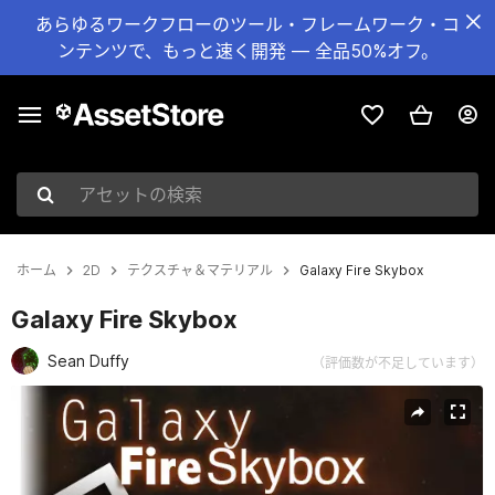
あらゆるワークフローのツール・フレームワーク・コ
ンテンツで、もっと速く開発 — 全品50%オフ。
アセットの検索
ホーム
2D
テクスチャ＆マテリアル
Galaxy Fire Skybox
Galaxy Fire Skybox
Sean Duffy
（評価数が不足しています）
現在のスライド：1 / 4