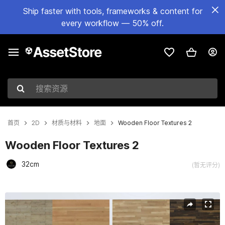
Ship faster with tools, frameworks & content for
every workflow — 50% off.
搜索资源
首页
2D
材质与材料
地面
Wooden Floor Textures 2
Wooden Floor Textures 2
32cm
(暂无评分)
当前幻灯片：1 / 26