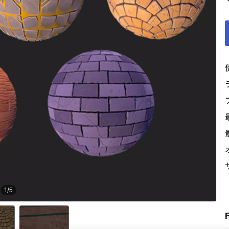
1
/
5