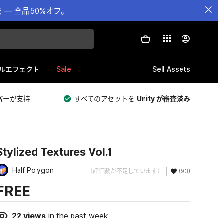
— 全品50%オフ。
Sale
Sell Assets
ルエフェクト
バー
が支持
すべてのアセットを
Unity が審査済み
Stylized Textures Vol.1
Half Polygon
（評価数が不足しています）
(93)
FREE
22
views
in the past week