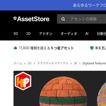
あらゆるワークフロ
アセットの検索
3D
2D
AI
アドオン
オーディオ
分散
11,000 種類を超える
5 つ星アセット
8.5
ホーム
2D
テクスチャ＆マテリアル
床
Stylized Textures
現在のスライド：1 / 5