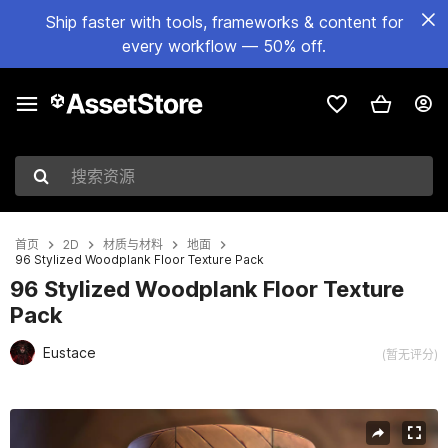
Ship faster with tools, frameworks & content for
every workflow — 50% off.
搜索资源
首页
2D
材质与材料
地面
96 Stylized Woodplank Floor Texture Pack
96 Stylized Woodplank Floor Texture
Pack
Eustace
(暂无评分)
当前幻灯片：1 / 25