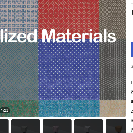
S
L
1
/
22