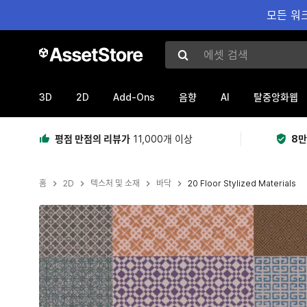
모든 워크
에셋 검색
3D
2D
Add-Ons
AI
음향
탈중앙화웹
평점 만점의 리뷰가
11,000개 이상
8만
홈
2D
텍스처 및 소재
바닥
20 Floor Stylized Materials
현재 슬라이드: 1 / 22