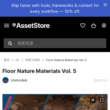
Ship faster with tools, frameworks & content for
every workflow — 50% off.
搜索资源
首页
2D
材质与材料
Floor Nature Materials Vol. 5
Floor Nature Materials Vol. 5
Unimodels
(暂无评分)
当前幻灯片：1 / 3