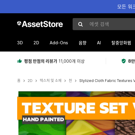
모든 워크
에셋 검색
3D
2D
Add-Ons
AI
음향
탈중앙화웹
평점 만점의 리뷰가
11,000개 이상
8만
홈
2D
텍스처 및 소재
천
Stylized Cloth Fabric Textures 
현재 슬라이드: 1 / 13