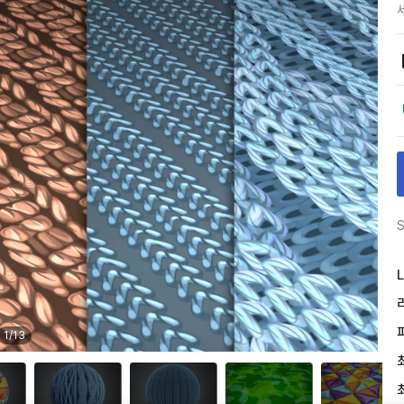
S
L
1
/
13