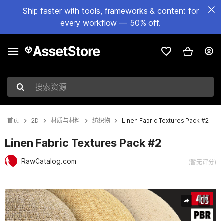
Ship faster with tools, frameworks & content for
every workflow — 50% off.
搜索资源
首页
2D
材质与材料
纺织物
Linen Fabric Textures Pack #2
Linen Fabric Textures Pack #2
RawCatalog.com
(暂无评分)
当前幻灯片：1 / 7