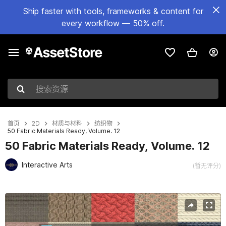
Ship faster with tools, frameworks & content for
every workflow — 50% off.
搜索资源
首页
2D
材质与材料
纺织物
50 Fabric Materials Ready, Volume. 12
50 Fabric Materials Ready, Volume. 12
Interactive Arts
(暂无评分)
当前幻灯片：1 / 54