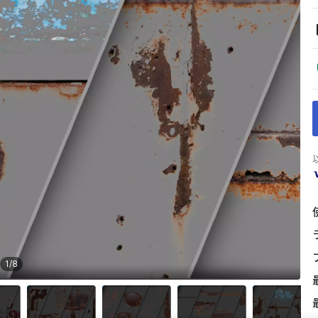
1
/
8