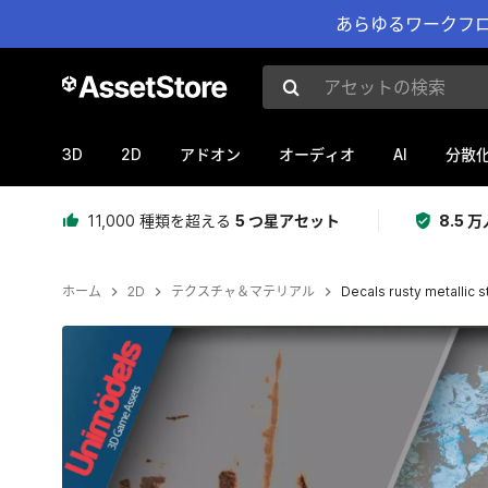
あらゆるワークフロ
アセットの検索
3D
2D
AI
アドオン
オーディオ
分散
11,000 種類を超える
5 つ星アセット
8.5
ホーム
2D
テクスチャ＆マテリアル
Decals rusty metallic st
現在のスライド：1 / 8