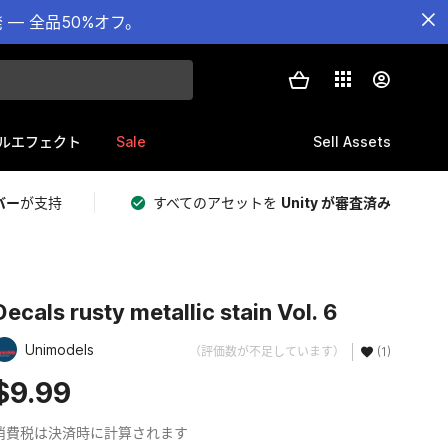
— 全品50%オフ。
Sale
Sell Assets
ルエフェクト
バー
が支持
すべてのアセットを
Unity が審査済み
Decals rusty metallic stain Vol. 6
Unimodels
（評価数が不足しています）
(1)
$9.99
消費税は決済時に計算されます