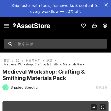
Ship faster with tools, frameworks & content for
every workflow — 50% off.
搜索资源
首页
2D
材质与材料
建筑
Medieval Workshop: Crafting & Smithing Materials Pack
Medieval Workshop: Crafting &
Smithing Materials Pack
Shaded Spectrum
(暂无评分)
当前幻灯片：1 / 5