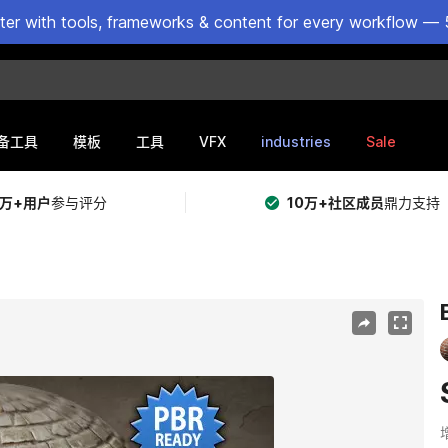
ster with tools, frameworks & content for every workflow — 
VFX
industries
Sale
备工具
模板
工具
5万+用户
参与评分
10万+社区成员
鼎力支持