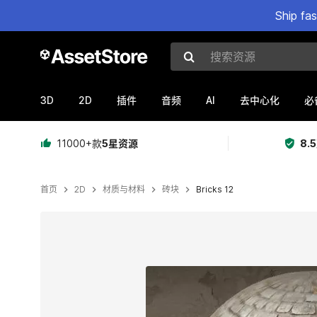
Ship fa
搜索资源
3D
2D
AI
插件
音频
去中心化
必
11000+款
5星资源
8.
首页
2D
材质与材料
砖块
Bricks 12
当前幻灯片：1 / 7