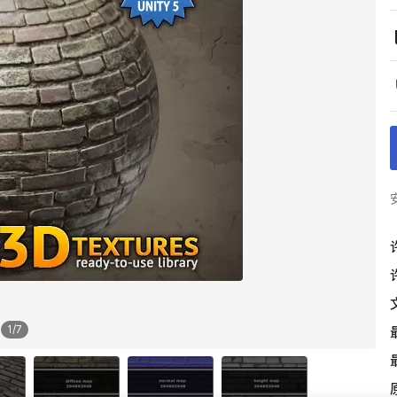
1
/
7