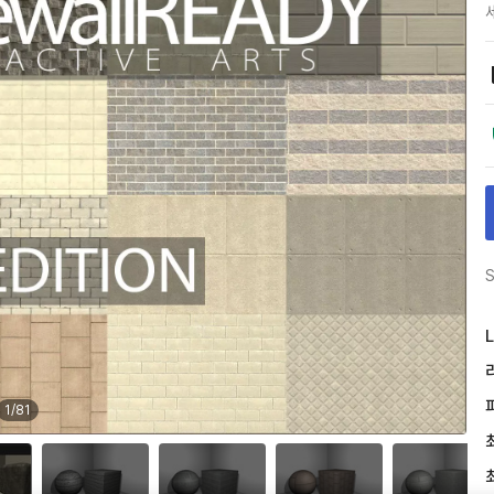
S
L
1
/
81