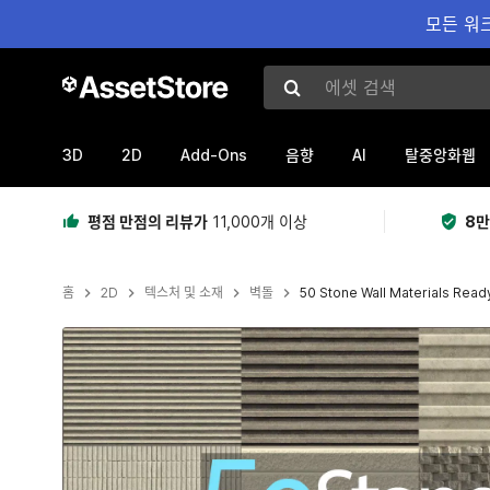
모든 워크
에셋 검색
3D
2D
Add-Ons
AI
음향
탈중앙화웹
평점 만점의 리뷰가
11,000개 이상
8만
홈
2D
텍스처 및 소재
벽돌
50 Stone Wall Materials Read
현재 슬라이드: 1 / 81