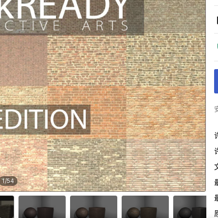
1
/
54