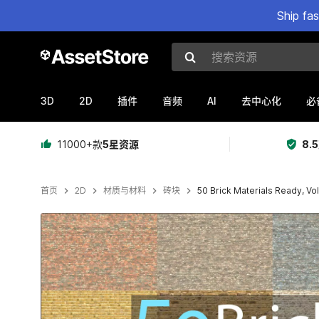
Ship fa
搜索资源
3D
2D
AI
插件
音频
去中心化
必
11000+款
5星资源
8.
首页
2D
材质与材料
砖块
50 Brick Materials Ready, Vo
当前幻灯片：1 / 54