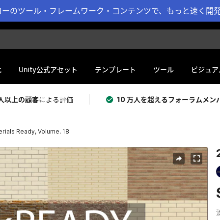
ーのツール・フレームワーク・コンテンツで、もっと速く開発 
化
Unity公式アセット
テンプレート
ツール
ビジュア
 万人以上の顧客
による評価
10 万人を超えるフォーラムメン
erials Ready, Volume. 18