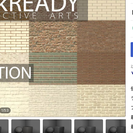
1
/
53