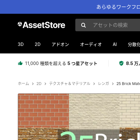
あらゆるワークフロ
アセットの検索
3D
2D
AI
アドオン
オーディオ
分散
11,000 種類を超える
5 つ星アセット
8.5
ホーム
2D
テクスチャ＆マテリアル
レンガ
25 Brick Mat
現在のスライド：1 / 53