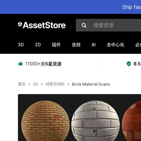
Ship fa
搜索资源
3D
2D
AI
插件
音频
去中心化
必
11000+款
5星资源
8.
首页
2D
材质与材料
Brick Material Scans
当前幻灯片：1 / 2