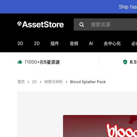
Ship fa
搜索资源
3D
2D
AI
插件
音频
去中心化
必
11000+款
5星资源
8.
首页
2D
材质与材料
Blood Splatter Pack
当前幻灯片：1 / 9