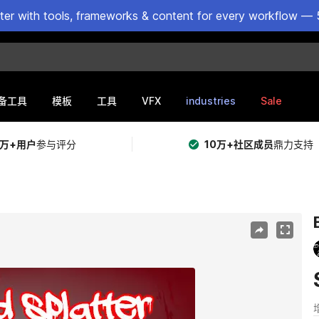
ster with tools, frameworks & content for every workflow — 
VFX
industries
Sale
备工具
模板
工具
5万+用户
参与评分
10万+社区成员
鼎力支持