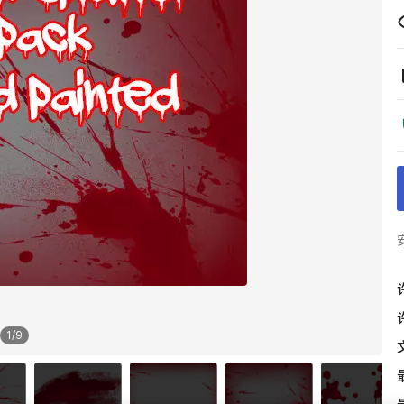
1
/
9