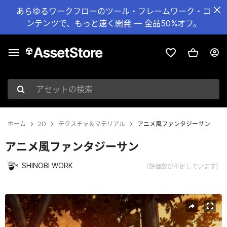
あらゆるワークフローのツール・フレームワーク・コ
ンテンツで、もっと速く開発 — 全品50%オフ。
アセットの検索
ホーム
2D
テクスチャ＆マテリアル
アニメ風ファンタジーサン
アニメ風ファンタジーサン
SHINOBI WORK
（評価数が不足しています）
現在のスライド：1 / 3