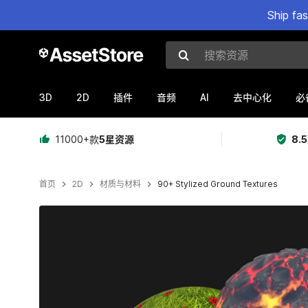
Ship fa
搜索资源
3D
2D
AI
插件
音频
去中心化
必
11000+款
5星资源
8.
首页
2D
材质与材料
90+ Stylized Ground Textures
当前幻灯片：1 / 31