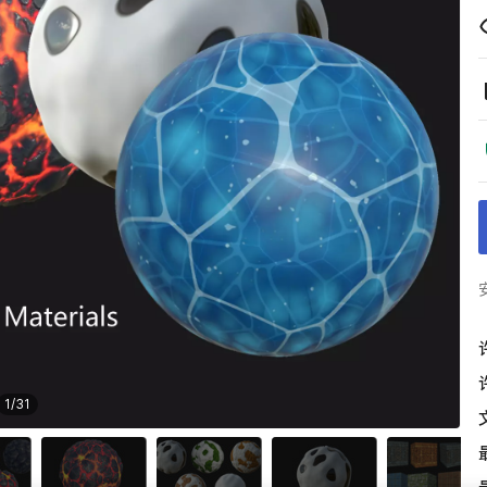
1
/
31