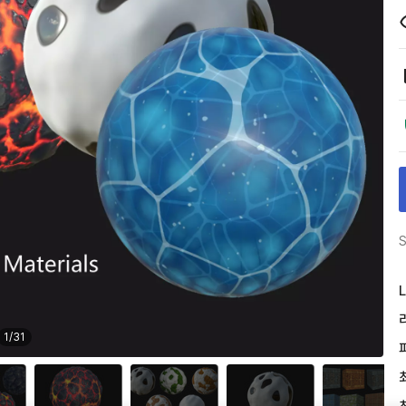
S
L
1
/
31