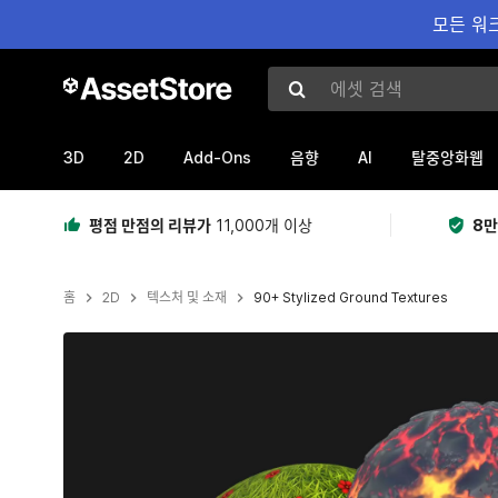
모든 워크
에셋 검색
3D
2D
Add-Ons
AI
음향
탈중앙화웹
평점 만점의 리뷰가
11,000개 이상
8만
홈
2D
텍스처 및 소재
90+ Stylized Ground Textures
현재 슬라이드: 1 / 31