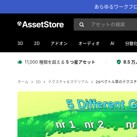
あらゆるワークフロ
アセットの検索
3D
2D
AI
アドオン
オーディオ
分散
11,000 種類を超える
5 つ星アセット
8.5
ホーム
2D
テクスチャ＆マテリアル
2dベクトル草のテクス
現在のスライド：1 / 4