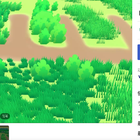
1
/
4