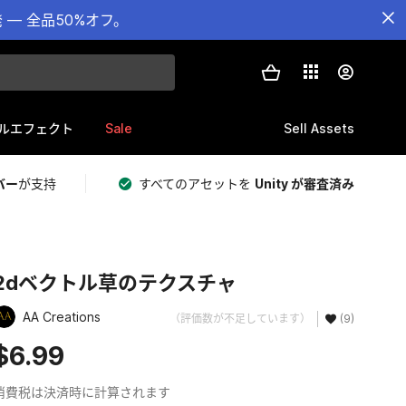
— 全品50%オフ。
Sale
Sell Assets
ルエフェクト
バー
が支持
すべてのアセットを
Unity が審査済み
2dベクトル草のテクスチャ
AA Creations
（評価数が不足しています）
(9)
$6.99
消費税は決済時に計算されます