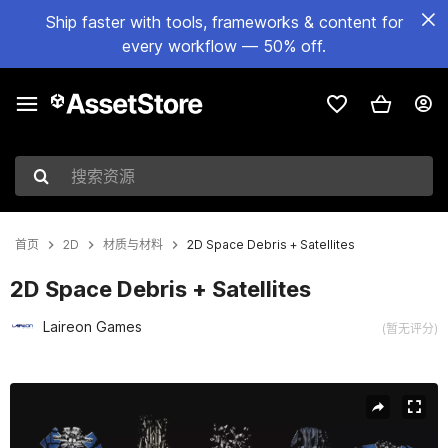
Ship faster with tools, frameworks & content for
every workflow — 50% off.
搜索资源
首页
2D
材质与材料
2D Space Debris + Satellites
2D Space Debris + Satellites
Laireon Games
(暂无评分)
当前幻灯片：1 / 2