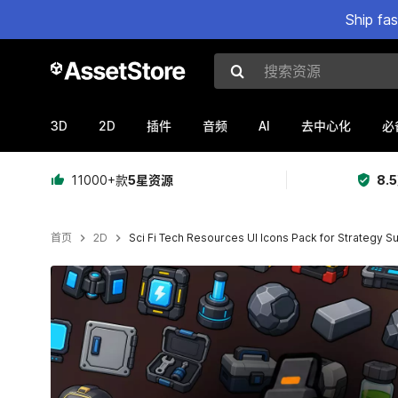
Ship fa
搜索资源
3D
2D
AI
插件
音频
去中心化
必
11000+款
5星资源
8.
首页
2D
Sci Fi Tech Resources UI Icons Pack for Strategy 
当前幻灯片：1 / 2