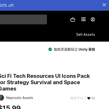
50% off.
Sell Assets
每款资源都经过
Unity 审核
Sci Fi Tech Resources UI Icons Pack
for Strategy Survival and Space
Games
Neprosto Assets
(暂无评分)
(6)
$15.99