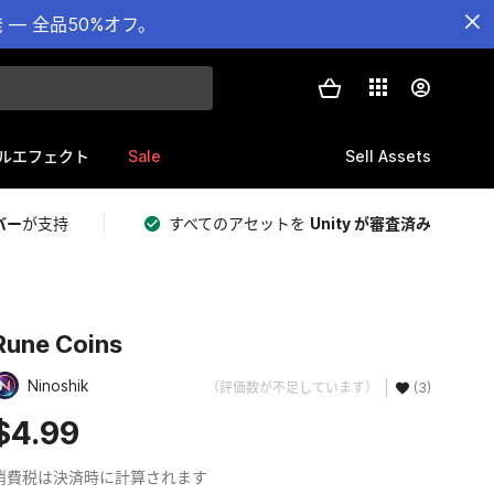
— 全品50%オフ。
Sale
Sell Assets
ルエフェクト
バー
が支持
すべてのアセットを
Unity が審査済み
Rune Coins
Ninoshik
（評価数が不足しています）
(3)
$4.99
消費税は決済時に計算されます