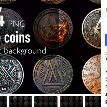
1
/
8