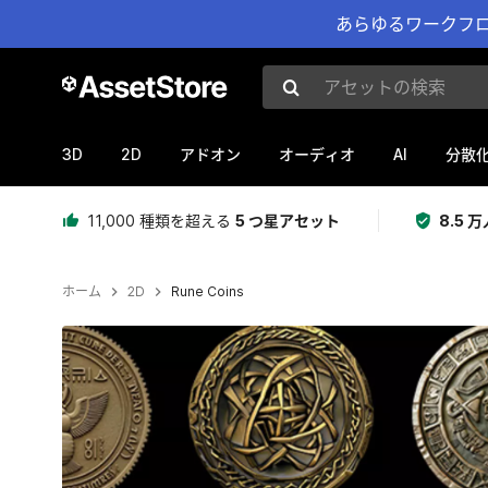
あらゆるワークフロ
アセットの検索
3D
2D
AI
アドオン
オーディオ
分散
11,000 種類を超える
5 つ星アセット
8.5
ホーム
2D
Rune Coins
現在のスライド：1 / 8