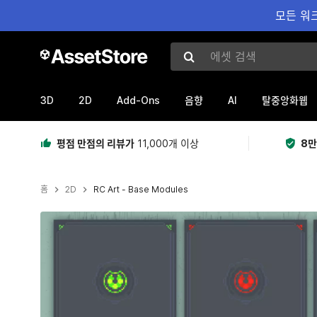
모든 워크
에셋 검색
3D
2D
Add-Ons
AI
음향
탈중앙화웹
평점 만점의 리뷰가
11,000개 이상
8만
홈
2D
RC Art - Base Modules
현재 슬라이드: 1 / 8