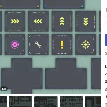
S
L
1
/
8