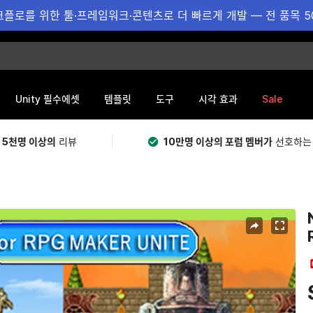
플로를 위한 툴·프레임워크·콘텐츠로 더 빠르게 개발 — 전 품목 5
Sale
Unity 필수에셋
템플릿
도구
시각 효과
 5천명 이상의
리뷰
10만명 이상의 포럼 멤버가
선호하는