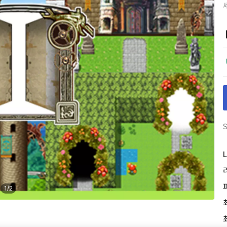
S
L
1
/
2