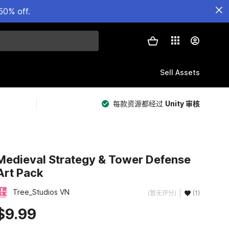
50% off.
Sell Assets
每款资源都经过
Unity 审核
Medieval Strategy & Tower Defense
Art Pack
Tree_Studios VN
(暂无评分)
(1)
$9.99