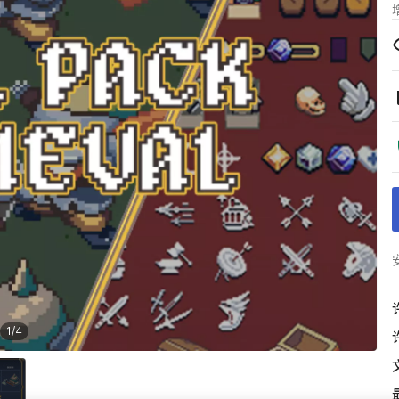
1
/
4