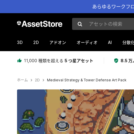
あらゆるワークフロ
アセットの検索
3D
2D
AI
アドオン
オーディオ
分散
11,000 種類を超える
5 つ星アセット
8.5
ホーム
2D
Medieval Strategy & Tower Defense Art Pack
現在のスライド：1 / 4