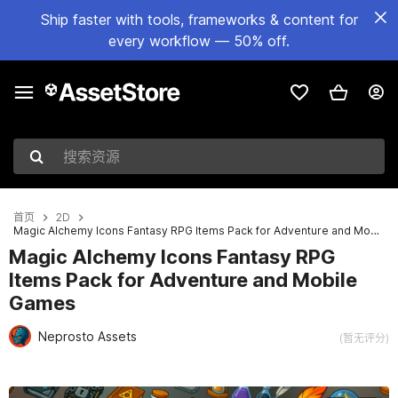
Ship faster with tools, frameworks & content for
every workflow — 50% off.
搜索资源
首页
2D
Magic Alchemy Icons Fantasy RPG Items Pack for Adventure and Mobile Games
Magic Alchemy Icons Fantasy RPG
Items Pack for Adventure and Mobile
Games
Neprosto Assets
(暂无评分)
当前幻灯片：1 / 3