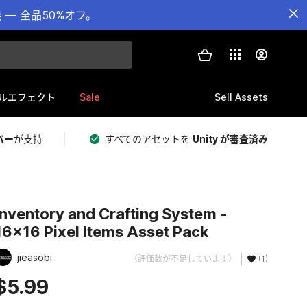
— 全品50%オフ。
Sale
Sell Assets
ルエフェクト
バー
が支持
すべてのアセットを
Unity が審査済み
Inventory and Crafting System -
16x16 Pixel Items Asset Pack
jieasobi
（評価数が不足しています）
(1)
$5.99