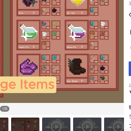
1
/
8