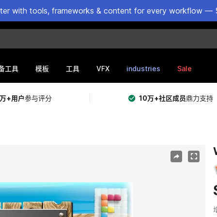
ster with tools, frameworks & content for every workflow — 
VFX
industries
Sale
备工具
模板
工具
5万+用户
参与评分
10万+社区成员
鼎力支持