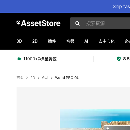
Ship fa
搜索资源
3D
2D
AI
插件
音频
去中心化
必
11000+款
5星资源
8.
首页
2D
GUI
Wood PRO GUI
当前幻灯片：1 / 10