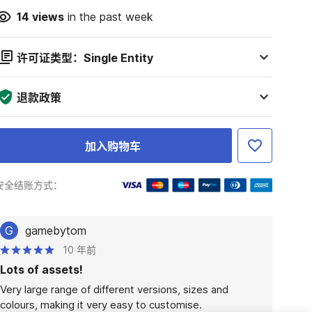
14
views
in the past week
许可证类型：Single Entity
退款政策
加入购物车
安全结账方式：
G
gamebytom
10 年前
Lots of assets!
Very large range of different versions, sizes and 
colours, making it very easy to customise.