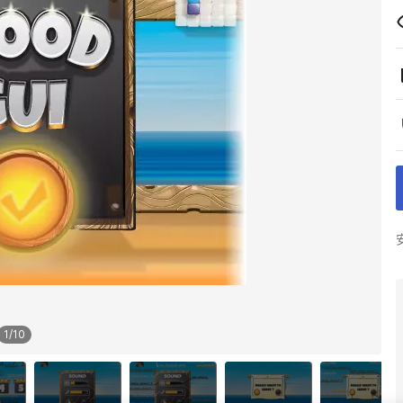
1
/
10