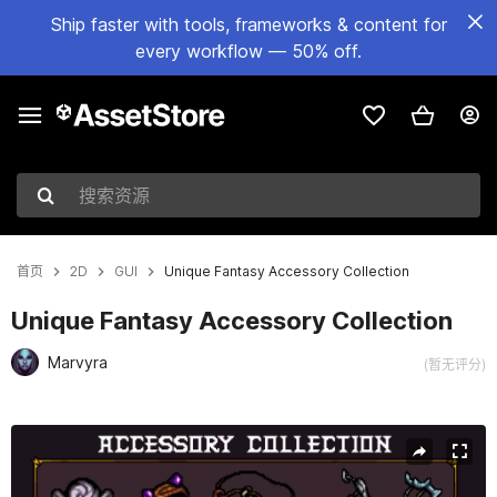
Ship faster with tools, frameworks & content for
every workflow — 50% off.
搜索资源
首页
2D
GUI
Unique Fantasy Accessory Collection
Unique Fantasy Accessory Collection
Marvyra
(暂无评分)
当前幻灯片：1 / 3