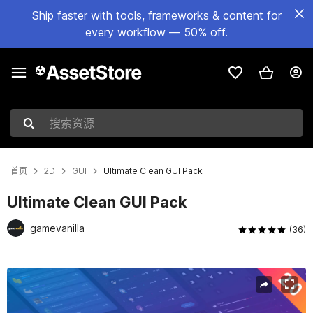
Ship faster with tools, frameworks & content for
every workflow — 50% off.
搜索资源
首页
2D
GUI
Ultimate Clean GUI Pack
Ultimate Clean GUI Pack
gamevanilla
(36)
当前幻灯片：1 / 35