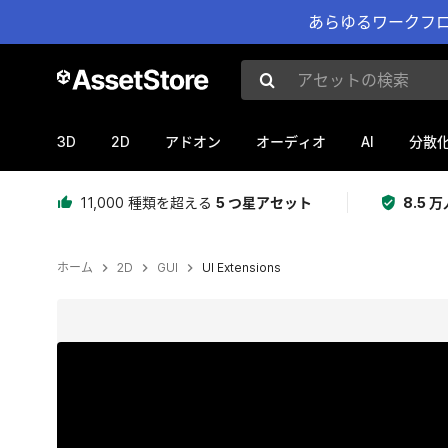
あらゆるワークフロ
アセットの検索
3D
2D
AI
アドオン
オーディオ
分散
11,000 種類を超える
5 つ星アセット
8.5
ホーム
2D
GUI
UI Extensions
現在のスライド：1 / 11