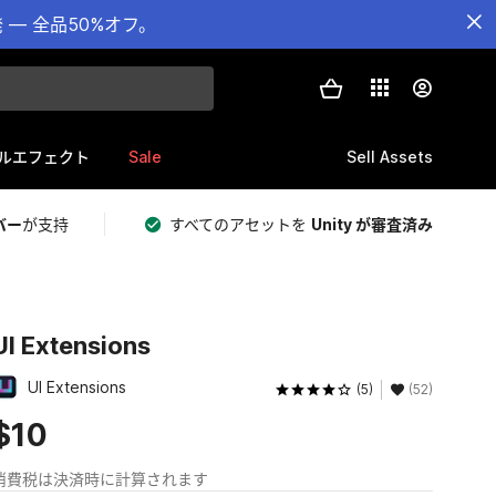
— 全品50%オフ。
Sale
Sell Assets
ルエフェクト
バー
が支持
すべてのアセットを
Unity が審査済み
UI Extensions
UI Extensions
(5)
(52)
$10
消費税は決済時に計算されます