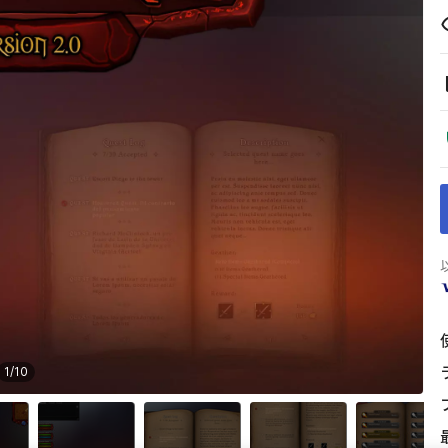
1
/
10