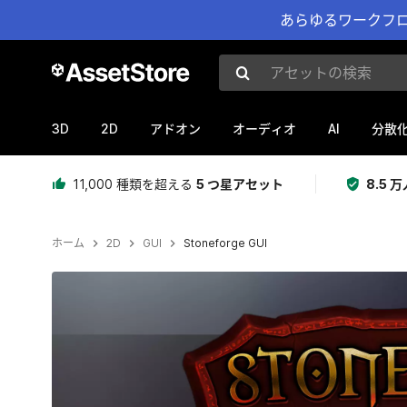
あらゆるワークフロ
アセットの検索
3D
2D
AI
アドオン
オーディオ
分散
11,000 種類を超える
5 つ星アセット
8.5
ホーム
2D
GUI
Stoneforge GUI
現在のスライド：1 / 10