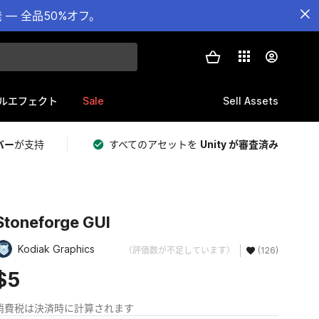
— 全品50%オフ。
Sale
Sell Assets
ルエフェクト
バー
が支持
すべてのアセットを
Unity が審査済み
Stoneforge GUI
Kodiak Graphics
（評価数が不足しています）
(126)
$5
消費税は決済時に計算されます