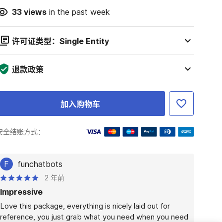
33
views
in the past week
许可证类型：Single Entity
退款政策
加入购物车
安全结账方式：
F
funchatbots
2 年前
Impressive
Love this package, everything is nicely laid out for 
reference, you just grab what you need when you need 