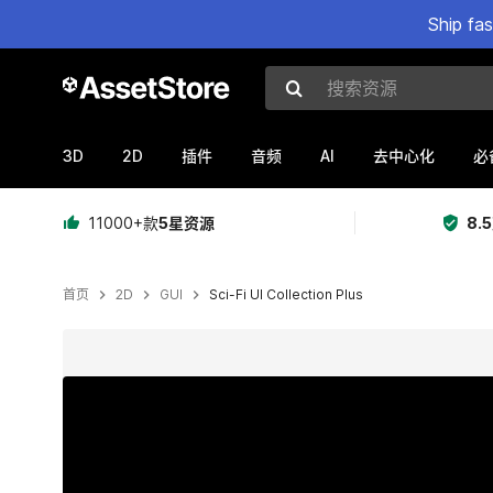
Ship fa
搜索资源
3D
2D
AI
插件
音频
去中心化
必
11000+款
5星资源
8.
首页
2D
GUI
Sci-Fi UI Collection Plus
当前幻灯片：1 / 47