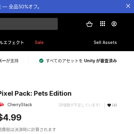
— 全品50%オフ。
Sale
Sell Assets
ルエフェクト
バー
が支持
すべてのアセットを
Unity が審査済み
Pixel Pack: Pets Edition
CherryStack
（評価数が不足しています）
(4)
$4.99
消費税は決済時に計算されます