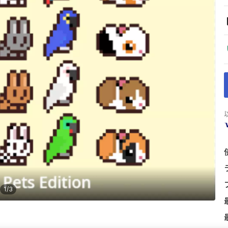
1
/
3