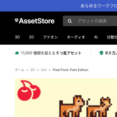
あらゆるワークフロ
アセットの検索
3D
2D
AI
アドオン
オーディオ
分散
11,000 種類を超える
5 つ星アセット
8.5
ホーム
2D
GUI
Pixel Pack: Pets Edition
現在のスライド：1 / 3