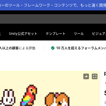
ーのツール・フレームワーク・コンテンツで、もっと速く開発 
化
Unity公式アセット
テンプレート
ツール
ビジュア
 万人以上の顧客
による評価
10 万人を超えるフォーラムメン