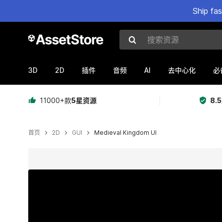
Ship fa
搜索资源
3D
2D
AI
插件
音频
去中心化
必
11000+款
5星资源
8.
首页
2D
GUI
Medieval Kingdom UI
当前幻灯片：1 / 23