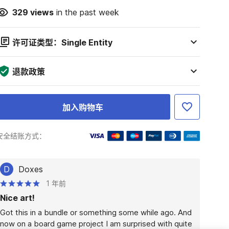
329
views
in the past week
许可证类型：Single Entity
退款政策
加入购物车
安全结账方式：
D
Doxes
1 年前
Nice art!
Got this in a bundle or something some while ago. And 
now on a board game project I am surprised with quite 