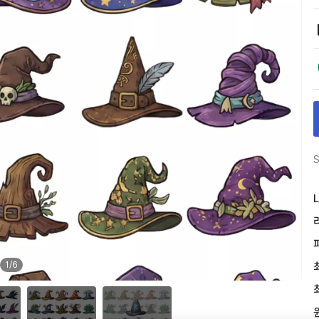
S
L
1
/
6