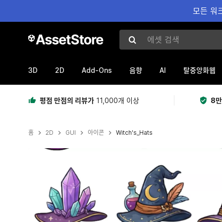
모든 워크
에셋 검색
3D
2D
Add-Ons
AI
음향
탈중앙화웹
평점 만점의 리뷰가
11,000개 이상
8만
홈
2D
GUI
아이콘
Witch's_Hats
현재 슬라이드: 1 / 6