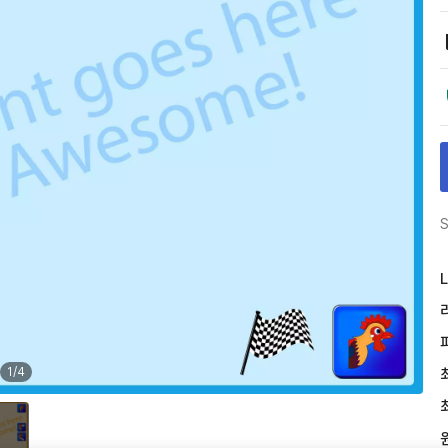
S
L
1
/
4