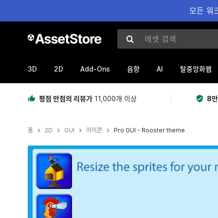
모든 워크
에셋 검색
3D
2D
Add-Ons
AI
음향
탈중앙화웹
평점 만점의 리뷰가
11,000개 이상
8만
홈
2D
GUI
아이콘
Pro GUI - Rooster theme
현재 슬라이드: 1 / 4