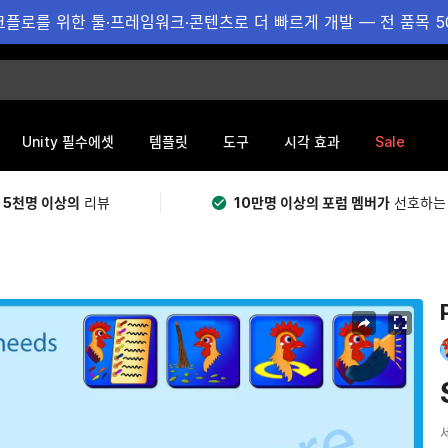
플로를 위한 툴·프레임워크·콘텐츠로 더 빠르게 개발 — 전 품목 5
Sale
Unity 필수에셋
템플릿
도구
시각 효과
 5천명 이상의
리뷰
10만명 이상의 포럼 멤버가
선호하는