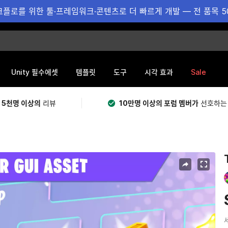
플로를 위한 툴·프레임워크·콘텐츠로 더 빠르게 개발 — 전 품목 5
Sale
Unity 필수에셋
템플릿
도구
시각 효과
 5천명 이상의
리뷰
10만명 이상의 포럼 멤버가
선호하는