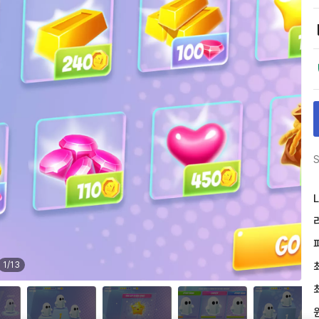
S
L
1
/
13