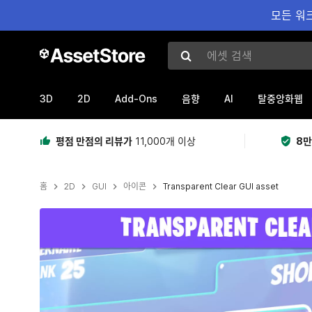
모든 워크
에셋 검색
3D
2D
Add-Ons
AI
음향
탈중앙화웹
평점 만점의 리뷰가
11,000개 이상
8만
홈
2D
GUI
아이콘
Transparent Clear GUI asset
현재 슬라이드: 1 / 13