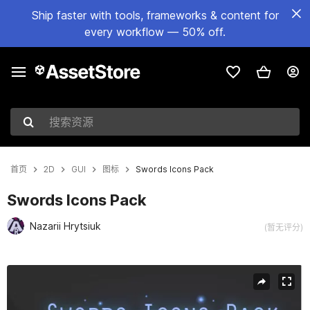
Ship faster with tools, frameworks & content for
every workflow — 50% off.
搜索资源
首页
2D
GUI
图标
Swords Icons Pack
Swords Icons Pack
Nazarii Hrytsiuk
(暂无评分)
当前幻灯片：1 / 2