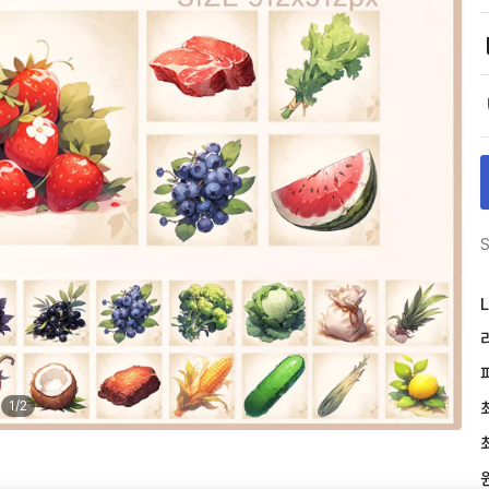
S
L
1
/
2