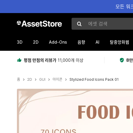
모든 워크
에셋 검색
3D
2D
Add-Ons
AI
음향
탈중앙화웹
평점 만점의 리뷰가
11,000개 이상
8만
홈
2D
GUI
아이콘
Stylized Food Icons Pack 01
현재 슬라이드: 1 / 2