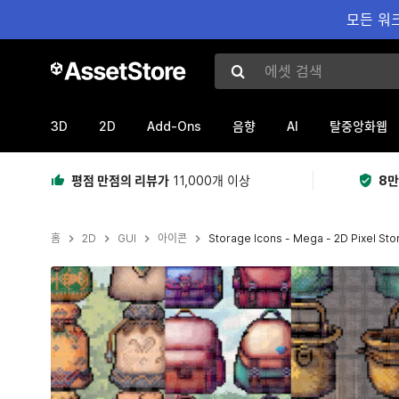
모든 워크
에셋 검색
3D
2D
Add-Ons
AI
음향
탈중앙화웹
평점 만점의 리뷰가
11,000개 이상
8만
홈
2D
GUI
아이콘
Storage Icons - Mega - 2D Pixel St
현재 슬라이드: 1 / 7