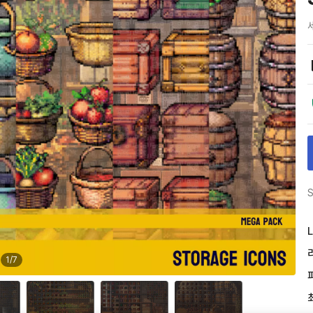
S
L
1
/
7