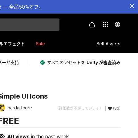
— 全品50%オフ。
Sale
Sell Assets
ルエフェクト
バー
が支持
すべてのアセットを
Unity が審査済み
Simple UI Icons
hardartcore
（評価数が不足しています）
(83)
FREE
40
views
in the past week