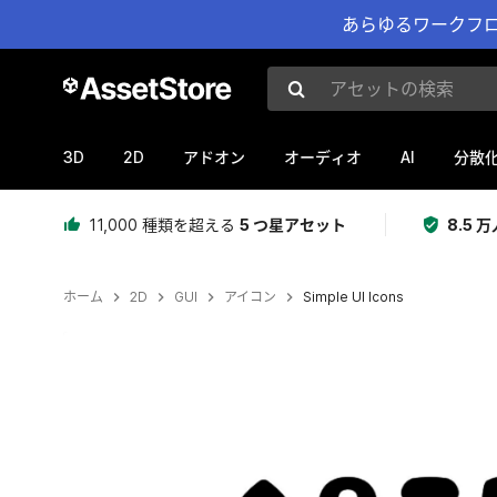
あらゆるワークフロ
アセットの検索
3D
2D
AI
アドオン
オーディオ
分散
11,000 種類を超える
5 つ星アセット
8.5
ホーム
2D
GUI
アイコン
Simple UI Icons
現在のスライド：1 / 4