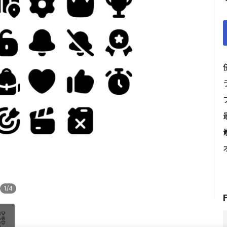
1
/
4