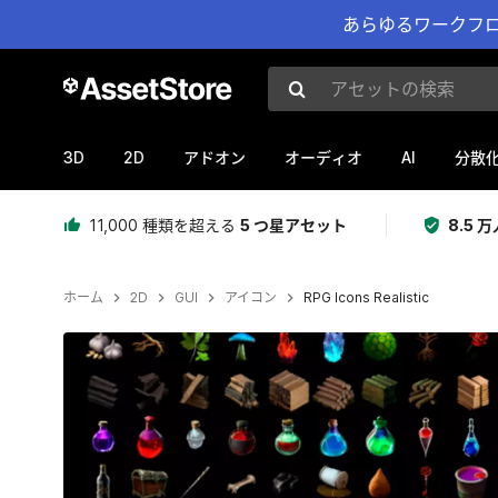
あらゆるワークフロ
アセットの検索
3D
2D
AI
アドオン
オーディオ
分散
11,000 種類を超える
5 つ星アセット
8.5
ホーム
2D
GUI
アイコン
RPG Icons Realistic
現在のスライド：1 / 2