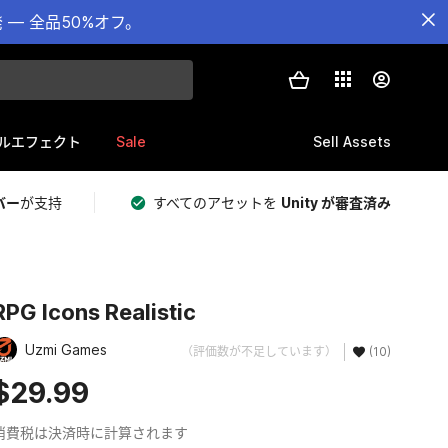
— 全品50%オフ。
Sale
Sell Assets
ルエフェクト
バー
が支持
すべてのアセットを
Unity が審査済み
RPG Icons Realistic
Uzmi Games
（評価数が不足しています）
(10)
$29.99
消費税は決済時に計算されます