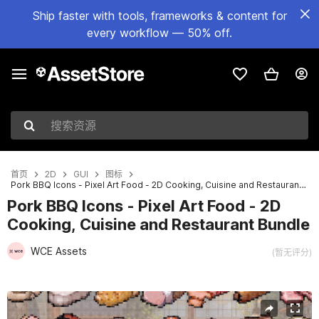
Ship faster with tools, frameworks & content for
every workflow — 50% off.
搜索资源
首页
2D
GUI
图标
Pork BBQ Icons - Pixel Art Food - 2D Cooking, Cuisine and Restaurant Bundle
Pork BBQ Icons - Pixel Art Food - 2D
Cooking, Cuisine and Restaurant Bundle
WCE Assets
(暂无评分)
当前幻灯片：1 / 2