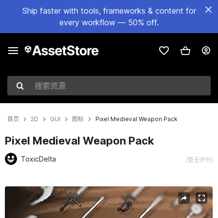
Ship faster with tools, frameworks & content for
every workflow — 50% off.
搜索资源
首页
2D
GUI
图标
Pixel Medieval Weapon Pack
Pixel Medieval Weapon Pack
ToxicDelta
(暂无评分)
当前幻灯片：1 / 2