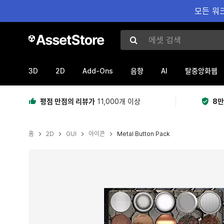
모든 워크
에셋 검색
3D
2D
Add-Ons
AI
음향
탈중앙화웹
평점 만점의 리뷰가
11,000개 이상
8만
홈
2D
GUI
아이콘
Metal Button Pack
현재 슬라이드: 1 / 2