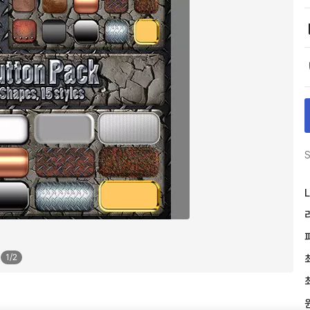
S
L
1
/
2