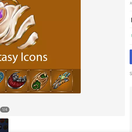
S
1
/
4