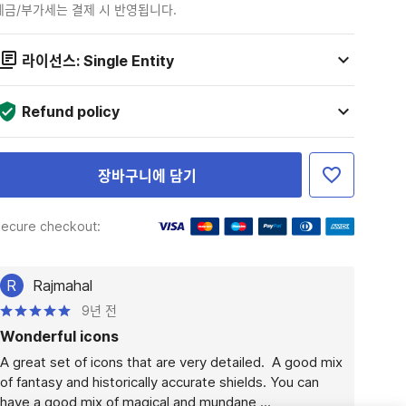
세금/부가세는 결제 시 반영됩니다.
라이선스: Single Entity
Refund policy
장바구니에 담기
ecure checkout:
R
Rajmahal
9년 전
Wonderful icons
A great set of icons that are very detailed.  A good mix 
of fantasy and historically accurate shields. You can 
have a good mix of magical and mundane ...